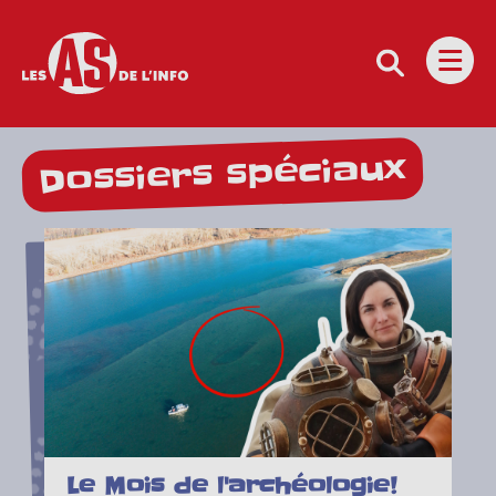
Les as de l'info
Ouvri
Dossiers spéciaux
Le Mois de l'archéologie!