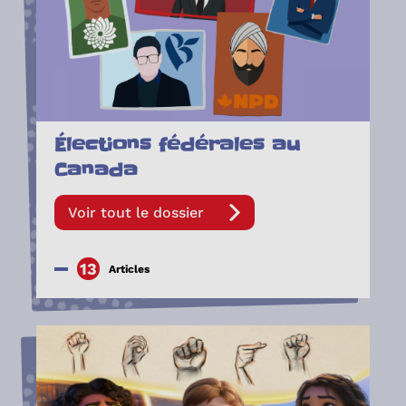
Élections fédérales au
Canada
Voir tout le dossier
13
Articles