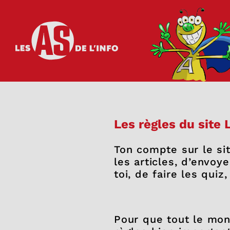
Les as de l'info
Les règles du site L
Ton compte sur le si
les articles, d’envo
toi, de faire les quiz,
Pour que tout le mond