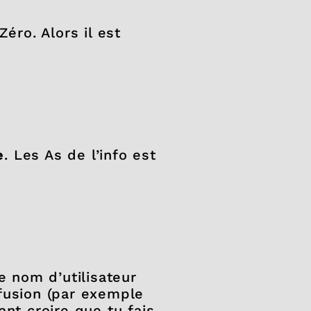
 Zéro. Alors il est
e
. Les As de l’info est
e nom d’utilisateur
nfusion (par exemple
nt croire que tu fais