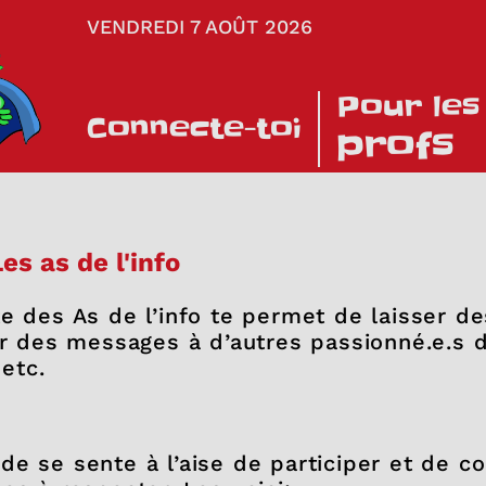
VENDREDI 7 AOÛT 2026
Pour les
Connecte-toi
profs
es as de l'info
te des As de l’info te permet de laisser 
yer des messages à d’autres passionné.e.s 
 etc.
e se sente à l’aise de participer et de c