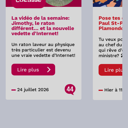
Cocasse
La vidéo de la semaine:
Pose tes qu
Jimothy, le raton
Paul St-Pie
différent… et la nouvelle
Plamondon
vedette d'Internet!
Tu veux pose
Un raton laveur au physique
au chef du P
très particulier est devenu
qui rêve d’êt
une vraie vedette d’Internet!
ministre? 🎤
Lire plus
Lire plus
44
24 juillet 2026
Hier à 11:0