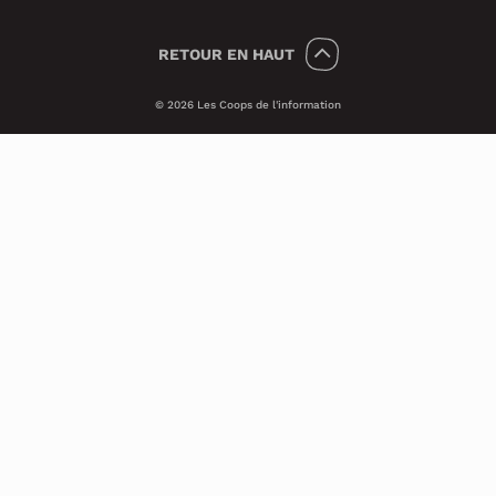
RETOUR
EN HAUT
© 2026 Les Coops de l'information
Témoins 🍪
Psst, nous utilisons des témoins (on dit
Cookies en anglais) pour améliorer ton
expérience sur le site.
Ces petits témoins invisibles analysent les
visites de façon anonyme et sécuritaire. Ils
nous transmettent des informations qui
nous aident à assurer le bon
fonctionnement du site et à améliorer ses
performances techniques.
Si tu veux en savoir plus, consulte notre
Politique de confidentialité
à ce sujet.