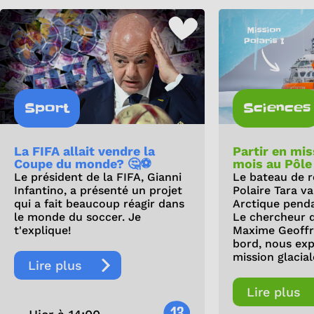
Sport
Sciences
La FIFA allait vendre la
Partir en mi
Coupe du monde? 🤔⚽
mois au Pôle
Le président de la FIFA, Gianni
Le bateau de r
Infantino, a présenté un projet
Polaire Tara v
qui a fait beaucoup réagir dans
Arctique pendan
le monde du soccer. Je
Le chercheur 
t'explique!
Maxime Geoffro
bord, nous exp
mission glacial
Lire plus
Lire plus
13