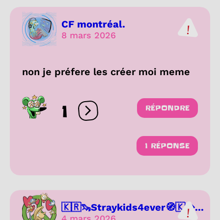
CF montréal.
8 mars 2026
non je préfere les créer moi meme
1
RÉPONDRE
Ouvrir les réactions
1 RÉPONSE
🇰🇷🦦Straykids4ever🧭🇰...
4 mars 2026