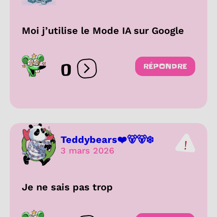
Moi j’utilise le Mode IA sur Google
0
RÉPONDRE
Ouvrir les réactions
Teddybears❤️🐻🐻‍❄️
3 mars 2026
Je ne sais pas trop