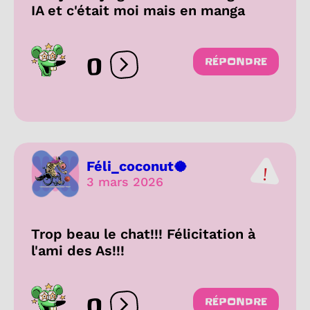
IA et c'était moi mais en manga
0
RÉPONDRE
Ouvrir les réactions
Féli_coconut🥥
3 mars 2026
Trop beau le chat!!! Félicitation à
l'ami des As!!!
0
RÉPONDRE