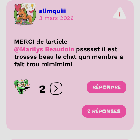
slimquiii
3 mars 2026
MERCI de larticle
@Marilys Beaudoin
pssssst il est
trossss beau le chat qun membre a
fait trou mimimimi
2
RÉPONDRE
Ouvrir les réactions
2 RÉPONSES