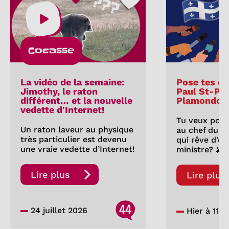
Cocasse
La vidéo de la semaine:
Pose tes qu
Jimothy, le raton
Paul St-Pie
différent… et la nouvelle
Plamondon
vedette d'Internet!
Tu veux pose
Un raton laveur au physique
au chef du P
très particulier est devenu
qui rêve d’êt
une vraie vedette d’Internet!
ministre? 🎤
Lire plus
Lire plus
44
24 juillet 2026
Hier à 11:0