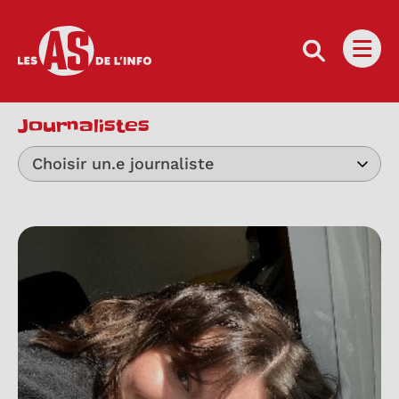
Les as de l'info
Ouvri
Journalistes
Choisir un.e journaliste