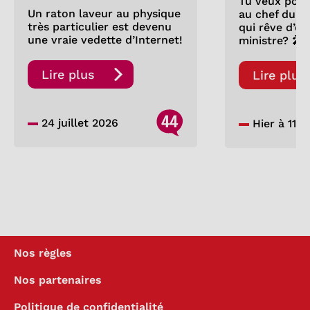
Tu veux pose
Un raton laveur au physique
au chef du P
très particulier est devenu
qui rêve d’êt
une vraie vedette d’Internet!
ministre? 🎤
Lire plus
Lire plus
44
24 juillet 2026
Hier à 11:0
Nos règles
Nos partenaires
Politique de confidentialité