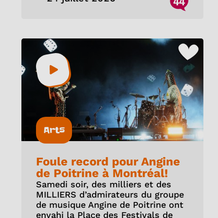
44
Arts
Foule record pour Angine
de Poitrine à Montréal!
Samedi soir, des milliers et des
MILLIERS d’admirateurs du groupe
de musique Angine de Poitrine ont
envahi la Place des Festivals de