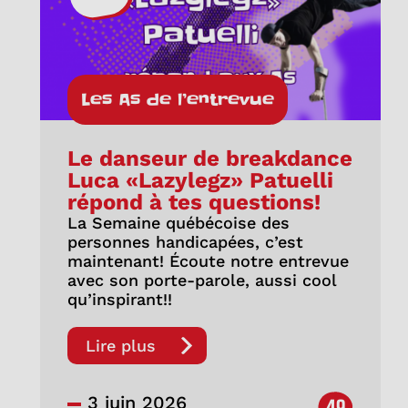
Les As de l’entrevue
Le danseur de breakdance
Luca «Lazylegz» Patuelli
répond à tes questions!
La Semaine québécoise des
personnes handicapées, c’est
maintenant! Écoute notre entrevue
avec son porte-parole, aussi cool
qu’inspirant!!
Lire plus
3 juin 2026
49