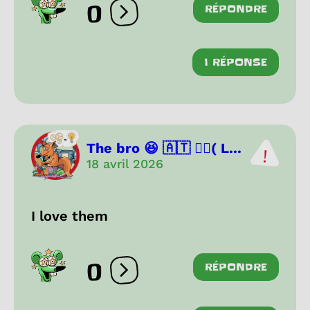
0
RÉPONDRE
Ouvrir les réactions
1 RÉPONSE
The bro 😆 🇦🇹 🏳️‍🌈( L...
18 avril 2026
I love them
0
RÉPONDRE
Ouvrir les réactions