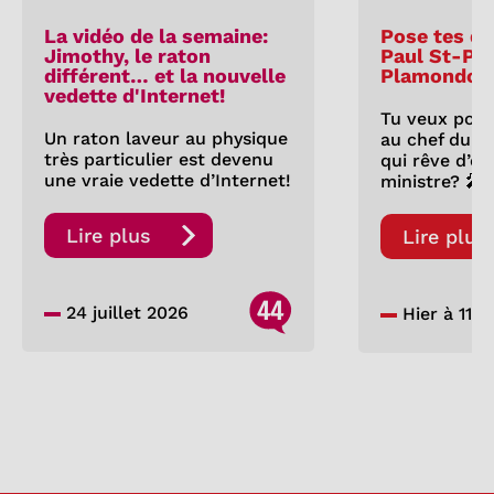
La vidéo de la semaine:
Pose tes qu
Jimothy, le raton
Paul St-Pie
différent… et la nouvelle
Plamondon
vedette d'Internet!
Tu veux pose
Un raton laveur au physique
au chef du P
très particulier est devenu
qui rêve d’êt
une vraie vedette d’Internet!
ministre? 🎤
Lire plus
Lire plus
44
24 juillet 2026
Hier à 11:0