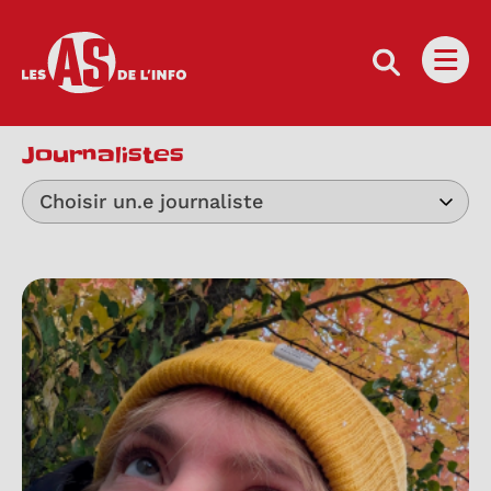
Les as de l'info
Ouvri
Journalistes
Choisir un.e journaliste