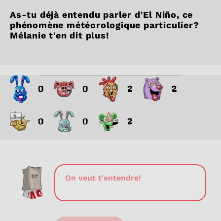
As-tu déjà entendu parler d'El Niño, ce
phénomène météorologique particulier?
Mélanie t'en dit plus!
0
0
2
2
0
0
2