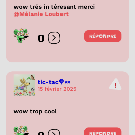
wow trés in téresant merci
@Mélanie Loubert
0
RÉPONDRE
Ouvrir les réactions
tic-tac🍭🍬
15 février 2025
wow trop cool
RÉPONDRE