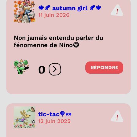
🍁🍂 autumn girl 🍂🍁
11 juin 2026
Non jamais entendu parler du
fénomenne de Nino😅
0
RÉPONDRE
Ouvrir les réactions
tic-tac🍭🍬
12 juin 2025