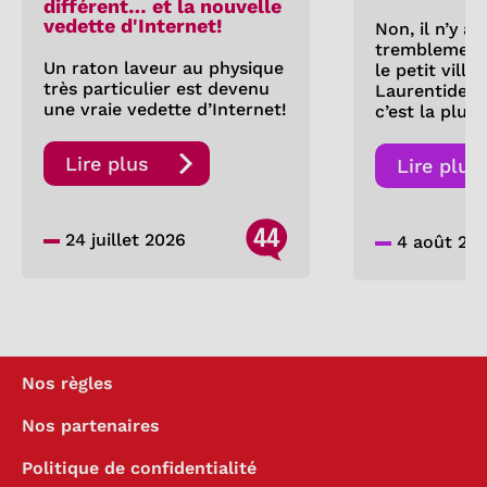
différent… et la nouvelle
vedette d'Internet!
Non, il n’y a
tremblement 
Un raton laveur au physique
le petit villa
très particulier est devenu
Laurentides.
une vraie vedette d’Internet!
c’est la pluie
Lire plus
Lire plus
44
24 juillet 2026
4 août 20
Nos règles
Nos partenaires
Politique de confidentialité