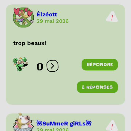
Élzéott
29 mai 2026
trop beaux!
0
RÉPONDRE
Ouvrir les réactions
2 RÉPONSES
🌺SuMmeR giRLs🌺
29 mai 2026