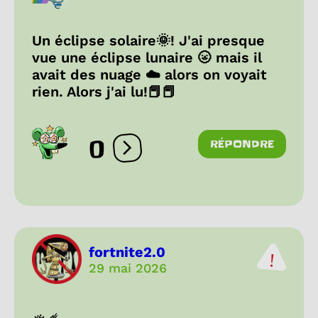
Un éclipse solaire🌞! J'ai presque
vue une éclipse lunaire 🌝 mais il
avait des nuage ☁️ alors on voyait
rien. Alors j'ai lu!📕📕
0
RÉPONDRE
Ouvrir les réactions
fortnite2.0
29 mai 2026