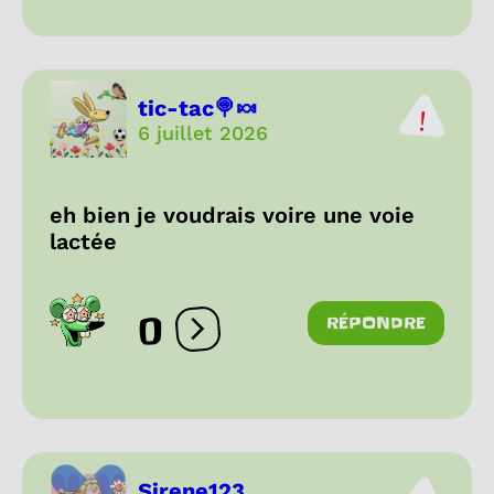
tic-tac🍭🍬
6 juillet 2026
eh bien je voudrais voire une voie
lactée
0
RÉPONDRE
Ouvrir les réactions
Sirene123