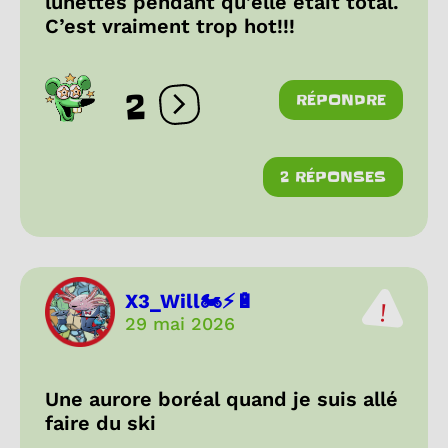
lunettes pendant qu’elle était total.
C’est vraiment trop hot!!!
2
RÉPONDRE
Ouvrir les réactions
2 RÉPONSES
X3_Will🏍⚡🔋
29 mai 2026
Une aurore boréal quand je suis allé
faire du ski