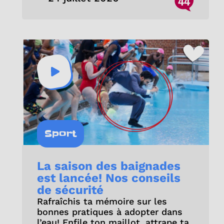
44
Sport
La saison des baignades
est lancée! Nos conseils
de sécurité
Rafraîchis ta mémoire sur les
bonnes pratiques à adopter dans
l’eau! Enfile ton maillot, attrape ta