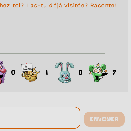
hez toi? L’as-tu déjà visitée? Raconte!
0
1
0
7
ENVOYER