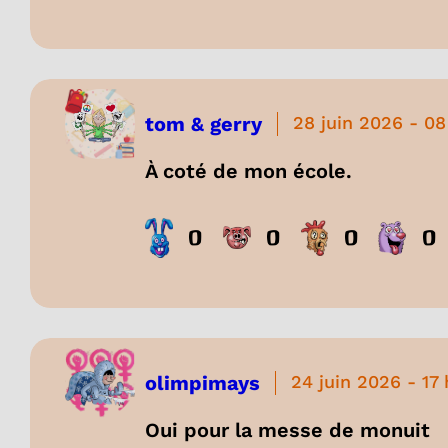
tom & gerry
28 juin 2026
-
08
À coté de mon école.
0
0
0
0
olimpimays
24 juin 2026
-
17
Oui pour la messe de monuit