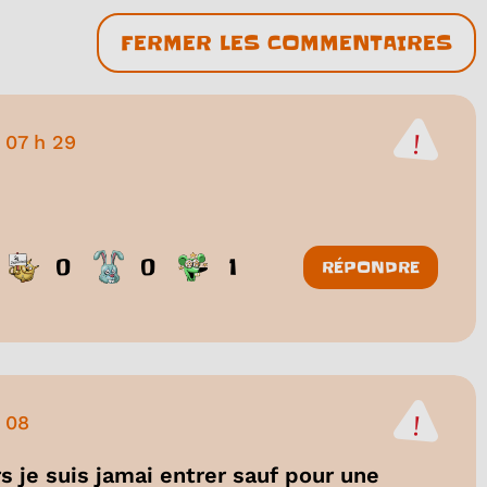
FERMER LES COMMENTAIRES
-
07 h 29
0
0
1
RÉPONDRE
h 08
s je suis jamai entrer sauf pour une