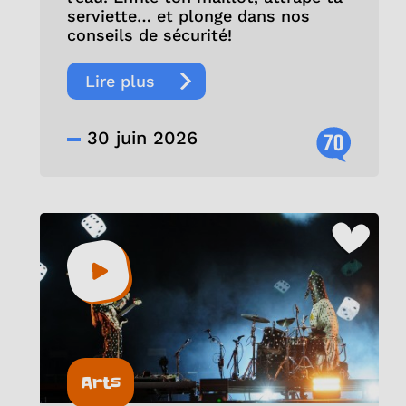
serviette… et plonge dans nos
conseils de sécurité!
Lire plus
30 juin 2026
70
Arts