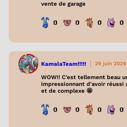
vente de garage
0
0
0
0
KamalaTeam!!!!!
29 juin 2026
WOW!! C'est tellement beau une
impressionnant d'avoir réussi 
et de complexe 🤩
0
0
0
0