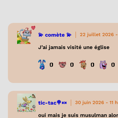
💫 comète 💫
22 juillet 2026
J’ai jamais visité une église
0
0
0
0
tic-tac🍭🍬
30 juin 2026
-
11 
oui mais je suis musulman alor