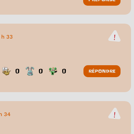
 h 33
0
0
0
RÉPONDRE
 h 34