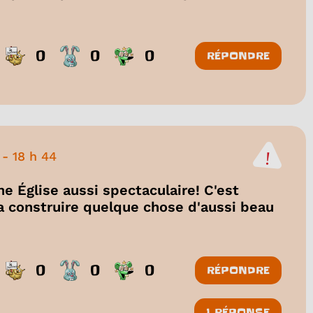
0
0
0
RÉPONDRE
-
18 h 44
 Église aussi spectaculaire! C'est
a construire quelque chose d'aussi beau
0
0
0
RÉPONDRE
1 RÉPONSE