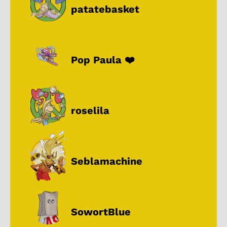
patatebasket
Pop Paula ❤️
roselila
Seblamachine
SowortBlue