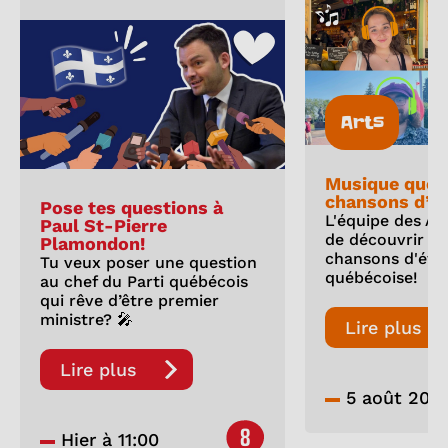
Arts
Musique québ
chansons d’ét
Pose tes questions à
L'équipe des As
Paul St-Pierre
de découvrir un
Plamondon!
chansons d'été
Tu veux poser une question
québécoise!
au chef du Parti québécois
qui rêve d’être premier
ministre? 🎤
Lire plus
Lire plus
5 août 202
8
Hier à 11:00