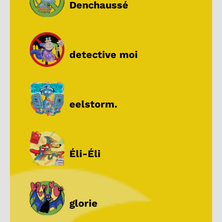
Denchaussé
detective moi
eelstorm.
Éli-Éli
glorie