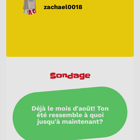
zachael0018
Sondage
Déjà le mois d'août! Ton
été ressemble à quoi
jusqu'à maintenant?