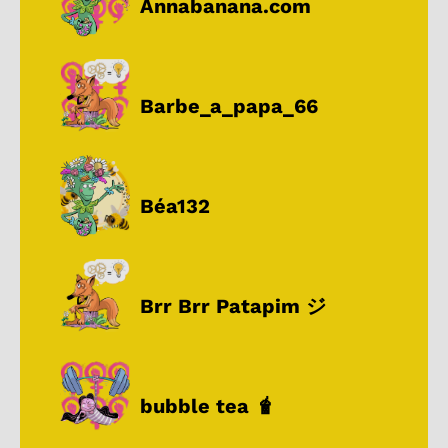
Annabanana.com
Barbe_a_papa_66
Béa132
Brr Brr Patapim ジ
bubble tea 🧋