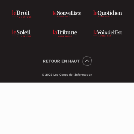
RETOUR
EN HAUT
© 2026 Les Coops de l'information
Témoins 🍪
Psst, nous utilisons des témoins (on dit
Cookies en anglais) pour améliorer ton
expérience sur le site.
Ces petits témoins invisibles analysent les