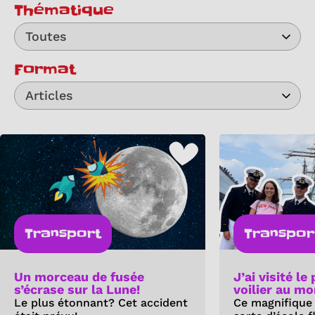
Thématique
Toutes
Format
Articles
Transport
Transpor
Un morceau de fusée
J’ai visité le
s’écrase sur la Lune!
voilier au mo
Le plus étonnant? Cet accident
Ce magnifique 