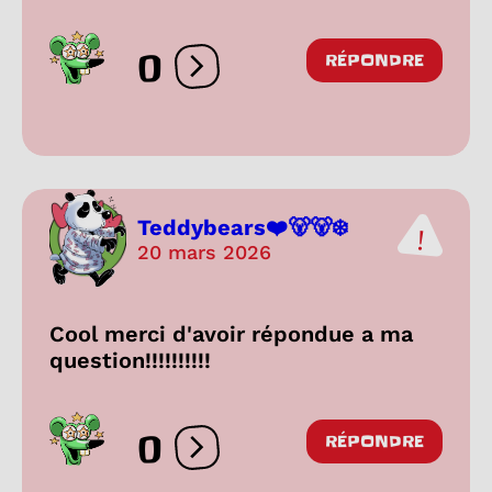
0
RÉPONDRE
Ouvrir les réactions
Teddybears❤️🐻🐻‍❄️
20 mars 2026
Cool merci d'avoir répondue a ma
question!!!!!!!!!!
0
RÉPONDRE
Ouvrir les réactions