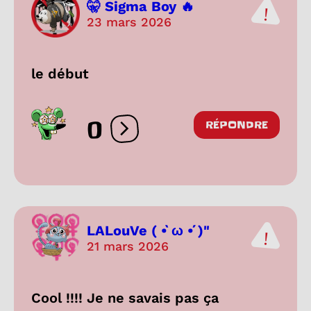
🤫 Sigma Boy 🔥
23 mars 2026
le début
0
RÉPONDRE
Ouvrir les réactions
LALouVe ( •̀ ω •́ )"
21 mars 2026
Cool !!!! Je ne savais pas ça