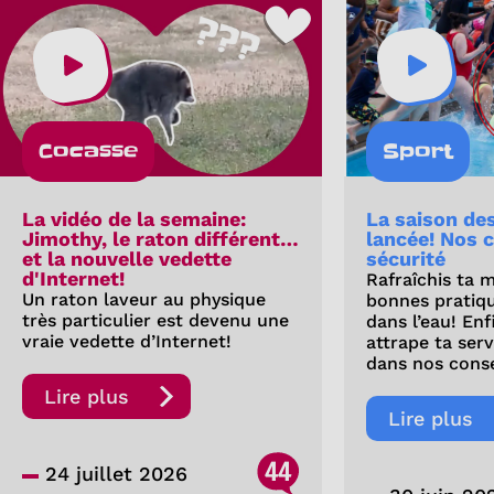
Cocasse
Sport
La vidéo de la semaine:
La saison de
Jimothy, le raton différent…
lancée! Nos c
et la nouvelle vedette
sécurité
d'Internet!
Rafraîchis ta 
Un raton laveur au physique
bonnes pratiq
très particulier est devenu une
dans l’eau! Enf
vraie vedette d’Internet!
attrape ta ser
dans nos conse
Lire plus
Lire plus
44
24 juillet 2026