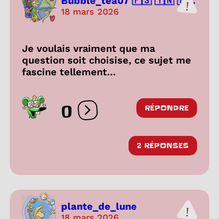
Bubble_tea07 🇵🇸 🇹🇳 🇨...
18 mars 2026
Je voulais vraiment que ma
question soit choisise, ce sujet me
fascine tellement...
0
RÉPONDRE
Ouvrir les réactions
2 RÉPONSES
plante_de_lune
18 mars 2026