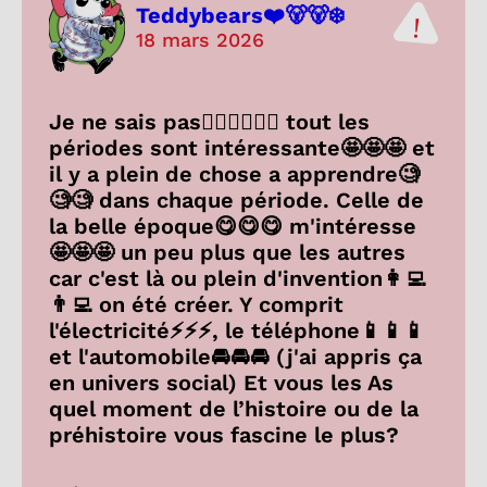
Teddybears❤️🐻🐻‍❄️
18 mars 2026
Je ne sais pas🤷‍♀️🤷‍♀️🤷‍♀️ tout les
périodes sont intéressante🤩🤩🤩 et
il y a plein de chose a apprendre🧐
🧐🧐 dans chaque période. Celle de
la belle époque😋😋😋 m'intéresse
🤩🤩🤩 un peu plus que les autres
car c'est là ou plein d'invention👩‍💻
👨‍💻 on été créer. Y comprit
l'électricité⚡⚡⚡, le téléphone📱📱📱
et l'automobile🚘🚘🚘 (j'ai appris ça
en univers social) Et vous les As
quel moment de l’histoire ou de la
préhistoire vous fascine le plus?