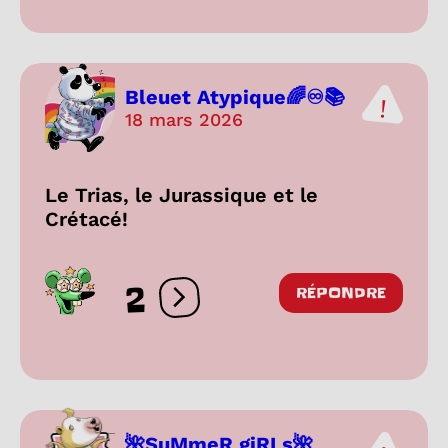
Bleuet Atypique🌈♾️📚
18 mars 2026
Le Trias, le Jurassique et le
Crétacé!
2
RÉPONDRE
Ouvrir les réactions
🌺SuMmeR giRLs🌺