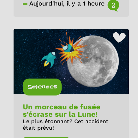
Aujourd'hui, il y a 1 heure
3
Sciences
Un morceau de fusée
s’écrase sur la Lune!
Le plus étonnant? Cet accident
était prévu!