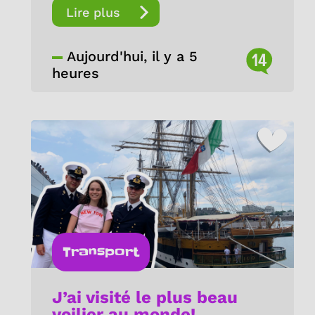
Lire plus
Aujourd'hui, il y a 5
14
heures
Transport
J’ai visité le plus beau
voilier au monde!