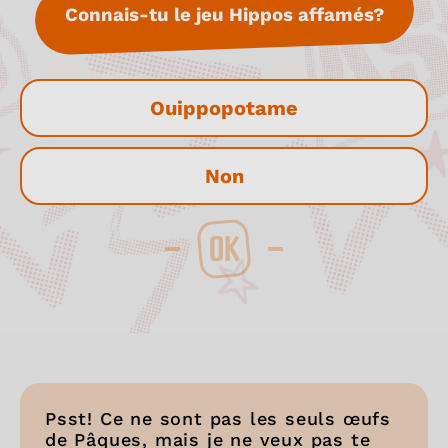
Connais-tu le jeu Hippos affamés?
Ouippopotame
Non
OK
Psst! Ce ne sont pas les seuls œufs
de Pâques, mais je ne veux pas te