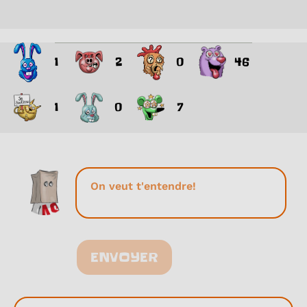
1
2
0
46
1
0
7
ENVOYER