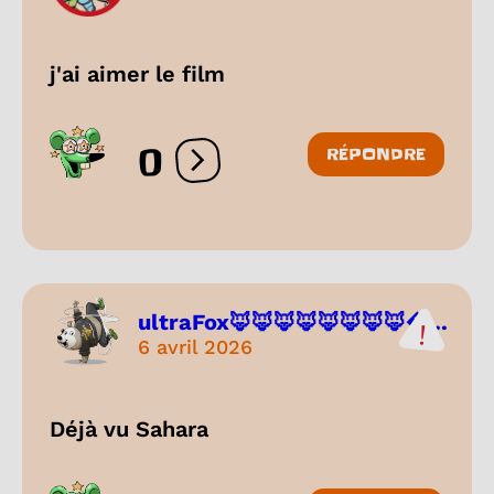
j'ai aimer le film
0
RÉPONDRE
Ouvrir les réactions
ultraFox🦊🦊🦊🦊🦊🦊🦊🦊...
6 avril 2026
Déjà vu Sahara