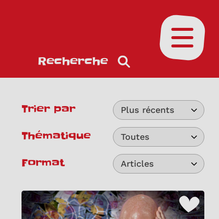
Ouvrir le
Recherche
Trier par
Plus récents
Thématique
Toutes
Format
Articles