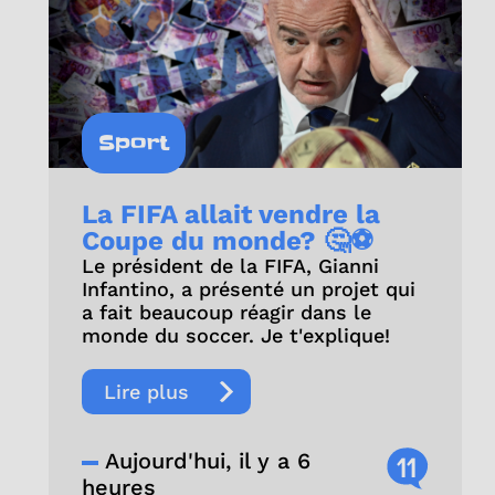
Sport
La FIFA allait vendre la
Coupe du monde? 🤔⚽
Le président de la FIFA, Gianni
Infantino, a présenté un projet qui
a fait beaucoup réagir dans le
monde du soccer. Je t'explique!
Lire plus
Aujourd'hui, il y a 6
11
heures