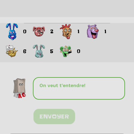
0
2
1
1
6
5
0
ENVOYER