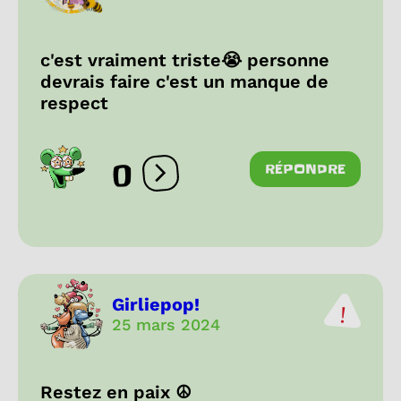
c'est vraiment triste😭 personne
devrais faire c'est un manque de
respect
0
RÉPONDRE
Ouvrir les réactions
Girliepop!
25 mars 2024
Restez en paix ☮️