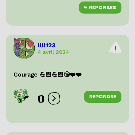
4 RÉPONSES
lili123
4 avril 2024
Courage 💪🏻💪🏻😘❤️❤️
0
RÉPONDRE
Ouvrir les réactions