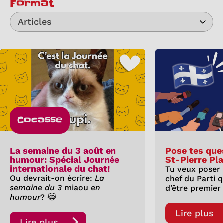
Format
Articles
Cocasse
La semaine du 3 août en
Pose tes que
humour: Spécial Journée
St-Pierre Pl
internationale du chat!
Tu veux poser
Ou devrait-on écrire:
La
chef du Parti 
semaine du 3
miaou
en
d’être premier
humour
? 😹
Lire plus
Lire plus