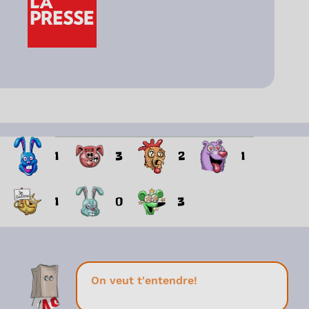
1
3
2
1
1
0
3