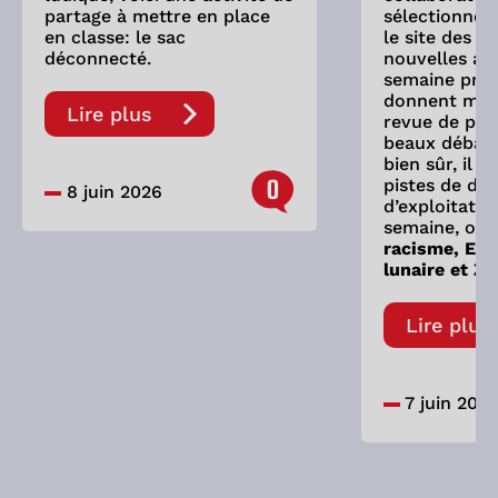
partage à mettre en place
sélectionne 
en classe: le sac
le site des As
déconnecté.
nouvelles ay
semaine préc
donnent mati
Lire plus
revue de pre
beaux débats
bien sûr, il 
0
pistes de dis
8 juin 2026
d’exploitatio
semaine, on 
racisme, Eve
lunaire et Zy
Lire plus
7 juin 202