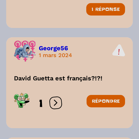
1 RÉPONSE
George56
1 mars 2024
David Guetta est français?!?!
1
RÉPONDRE
Ouvrir les réactions