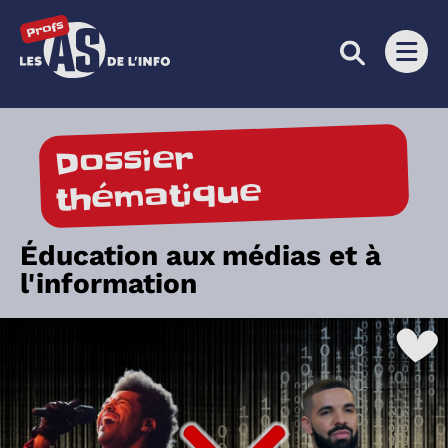
Les as de l'info
Ouvri
Dossier
thématique
Éducation aux médias et à
l'information