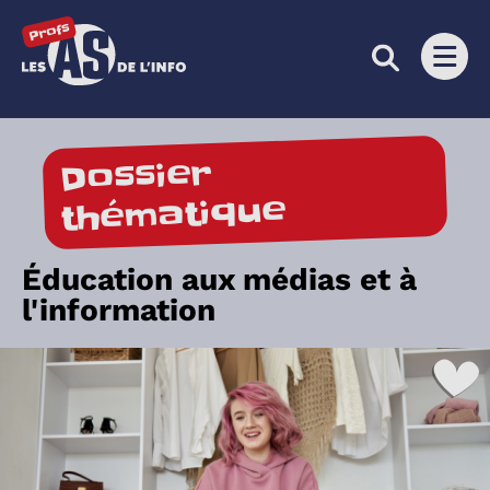
Les as de l'info
Ouvri
Dossier
thématique
Éducation aux médias et à
l'information