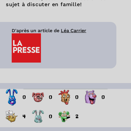
sujet à discuter en famille!
D'après un article de
Léa Carrier
0
0
0
0
4
0
2