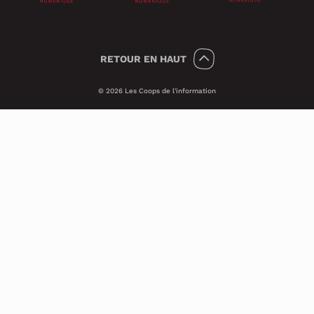
RETOUR
EN HAUT
© 2026 Les Coops de l'information
Témoins 🍪
Psst, nous utilisons des témoins (on dit
Cookies en anglais) pour améliorer ton
expérience sur le site.
Ces petits témoins invisibles analysent les
visites de façon anonyme et sécuritaire. Ils
nous transmettent des informations qui
nous aident à assurer le bon
fonctionnement du site et à améliorer ses
performances techniques.
Si tu veux en savoir plus, consulte notre