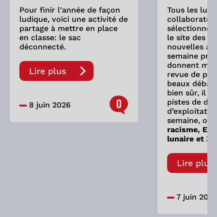
Pour finir l'année de façon
Tous les lund
ludique, voici une activité de
collaborateu
partage à mettre en place
sélectionne 
en classe: le sac
le site des As
déconnecté.
nouvelles ay
semaine préc
donnent mati
Lire plus
revue de pre
beaux débats
bien sûr, il 
0
pistes de dis
8 juin 2026
d’exploitatio
semaine, on 
racisme, Eve
lunaire et Zy
Lire plus
7 juin 202