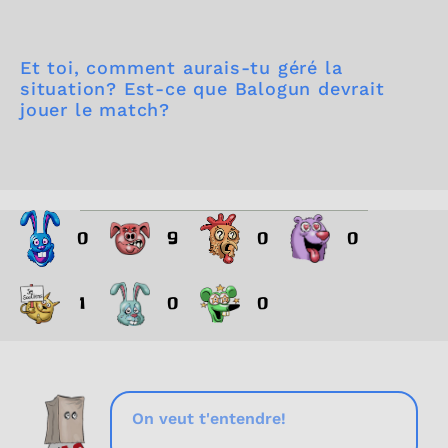
Et toi, comment aurais-tu géré la
situation? Est-ce que Balogun devrait
jouer le match?
0
9
0
0
1
0
0