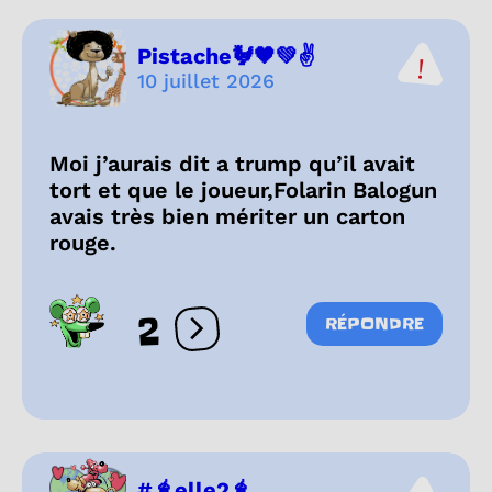
Pistache🐓🖤💚✌️
10 juillet 2026
Moi j’aurais dit a trump qu’il avait
tort et que le joueur,Folarin Balogun
avais très bien mériter un carton
rouge.
2
RÉPONDRE
Ouvrir les réactions
#🧋elle2🧋