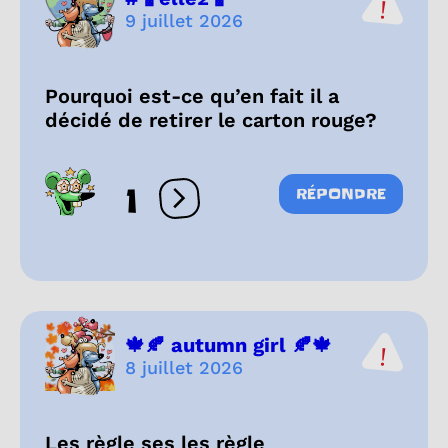
9 juillet 2026
Pourquoi est-ce qu’en fait il a
décidé de retirer le carton rouge?
1
RÉPONDRE
Ouvrir les réactions
🍁🍂 autumn girl 🍂🍁
8 juillet 2026
Les règle ses les règle