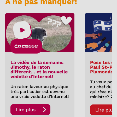
À ne pas manquer!
Cocasse
La vidéo de la semaine:
Pose tes qu
Jimothy, le raton
Paul St-Pie
différent… et la nouvelle
Plamondon
vedette d'Internet!
Tu veux pose
Un raton laveur au physique
au chef du P
très particulier est devenu
qui rêve d’êt
une vraie vedette d’Internet!
ministre? 🎤
Lire plus
Lire plus