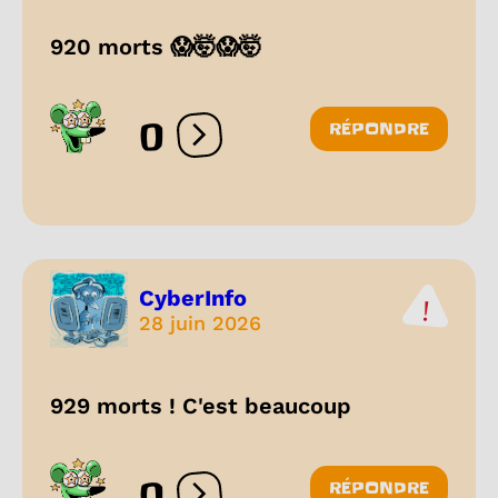
920 morts 😱🤯😱🤯
0
RÉPONDRE
Ouvrir les réactions
CyberInfo
28 juin 2026
929 morts ! C'est beaucoup
0
RÉPONDRE