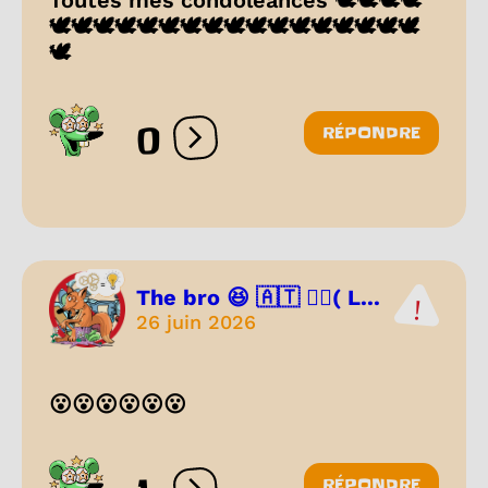
🕊️🕊️🕊️🕊️🕊️🕊️🕊️🕊️🕊️🕊️🕊️🕊️🕊️🕊️🕊️🕊️🕊️
🕊️
0
RÉPONDRE
Ouvrir les réactions
The bro 😆 🇦🇹 🏳️‍🌈( L...
26 juin 2026
😮😮😮😮😮😮
RÉPONDRE