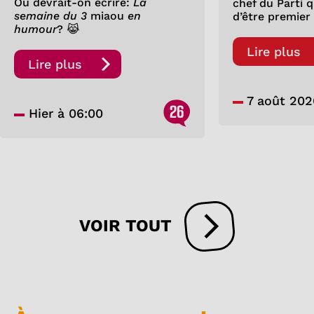
Ou devrait-on écrire:
La
chef du Parti 
semaine du 3
miaou
en
d’être premier
humour
? 😹
Lire plus
Lire plus
7 août 202
26
Hier à 06:00
VOIR TOUT