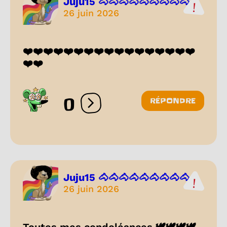
Juju15 🐴🐴🐴🐴🐴🐴🐴🐴🐴...
26 juin 2026
❤️❤️❤️❤️❤️❤️❤️❤️❤️❤️❤️❤️❤️❤️❤️❤️❤️
❤️❤️
0
RÉPONDRE
Ouvrir les réactions
Juju15 🐴🐴🐴🐴🐴🐴🐴🐴🐴...
26 juin 2026
Toutes mes condoléances 🕊️🕊️🕊️🕊️