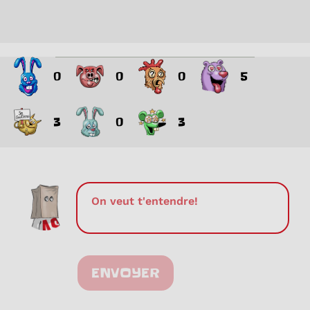
0
0
0
5
3
0
3
ENVOYER