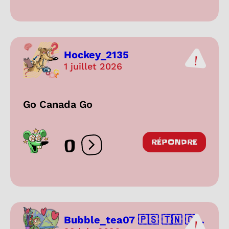
Hockey_2135
1 juillet 2026
Go Canada Go
0
RÉPONDRE
Ouvrir les réactions
Bubble_tea07 🇵🇸 🇹🇳 🇨...