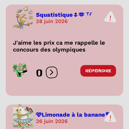
Squatistique🌷🫶 ⸆⸉
28 juin 2026
J'aime les prix ca me rappelle le
concours des olympiques
0
RÉPONDRE
Ouvrir les réactions
🩷Limonade à la banane💜
26 juin 2026