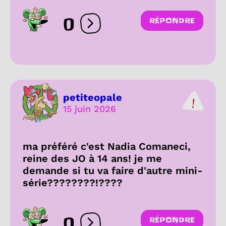
0
RÉPONDRE
Ouvrir les réactions
petiteopale
15 juin 2026
ma préféré c'est Nadia Comaneci,
reine des JO à 14 ans! je me
demande si tu va faire d'autre mini-
série????????!????
0
RÉPONDRE