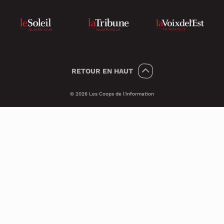
RETOUR
EN HAUT
© 2026 Les Coops de l'information
Témoins 🍪
Psst, nous utilisons des témoins (on dit
Cookies en anglais) pour améliorer ton
expérience sur le site.
Ces petits témoins invisibles analysent les
visites de façon anonyme et sécuritaire. Ils
nous transmettent des informations qui
nous aident à assurer le bon