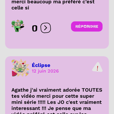
merci beaucoup ma préféré c’est
celle si
0
RÉPONDRE
Ouvrir les réactions
Éclipse
12 juin 2026
Agathe j'ai vraiment adorée TOUTES
tes vidéo merci pour cette super
mini série !!!!! Les JO c'est vraiment
interessant !!! Je pense que ma