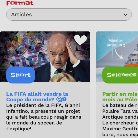
Format
Articles
Sport
Sciences
La FIFA allait vendre la
Partir en mi
Coupe du monde? 🤔⚽
mois au Pôle
Le président de la FIFA, Gianni
Le bateau de r
Infantino, a présenté un projet
Polaire Tara v
qui a fait beaucoup réagir dans
Arctique pendan
le monde du soccer. Je
Le chercheur 
t'explique!
Maxime Geoffro
bord, nous exp