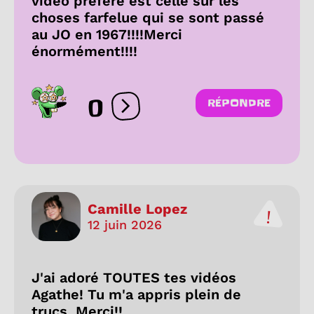
vidéo préféré est celle sur les
choses farfelue qui se sont passé
au JO en 1967!!!!Merci
énormément!!!!
0
RÉPONDRE
Ouvrir les réactions
Camille Lopez
12 juin 2026
J'ai adoré TOUTES tes vidéos
Agathe! Tu m'a appris plein de
trucs. Merci!!