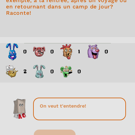
exemple, à la rentrée, après un voyage ou
en retournant dans un camp de jour?
Raconte!
0
0
1
0
2
0
0