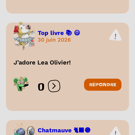
Top livre 📚 😃
30 juin 2026
J’adore Lea Olivier!
0
RÉPONDRE
Ouvrir les réactions
Chatmauve 🐈‍⬛🟣