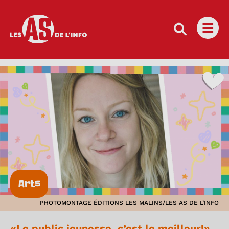
Les as de l'info
Ouvri
Arts
PHOTOMONTAGE ÉDITIONS LES MALINS/LES AS DE L’INFO
«Le public jeunesse, c’est le meilleur!»