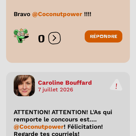
Bravo
@Coconutpower
!!!!
0
RÉPONDRE
Ouvrir les réactions
Caroline Bouffard
7 juillet 2026
ATTENTION! ATTENTION! L'As qui
remporte le concours est....
@Coconutpower
! Félicitation!
Regarde tes courriels!