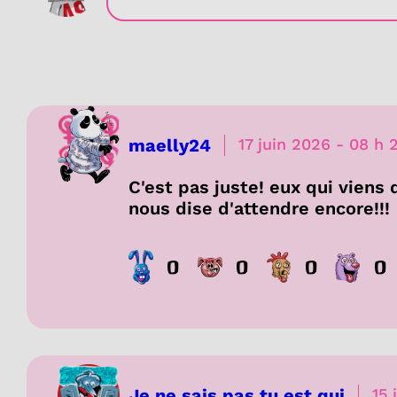
maelly24
17 juin 2026
-
08 h 
C'est pas juste! eux qui viens d
nous dise d'attendre encore!!!
0
0
0
0
Je ne sais pas tu est qui
15 