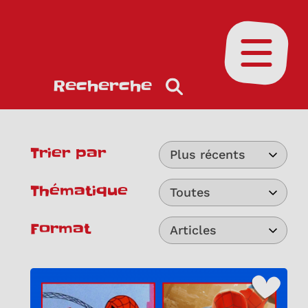
Ouvrir le
Recherche
Trier par
Plus récents
Thématique
Toutes
Format
Articles