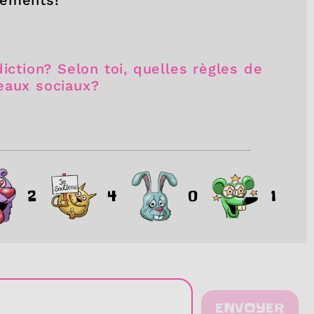
iction? Selon toi, quelles règles de
eaux sociaux?
2
4
0
1
ENVOYER