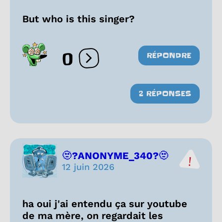
But who is this singer?
0
RÉPONDRE
Ouvrir les réactions
2 RÉPONSES
🫥?ANONYME_340?🫥
12 juin 2026
ha oui j'ai entendu ça sur youtube
de ma mère, on regardait les