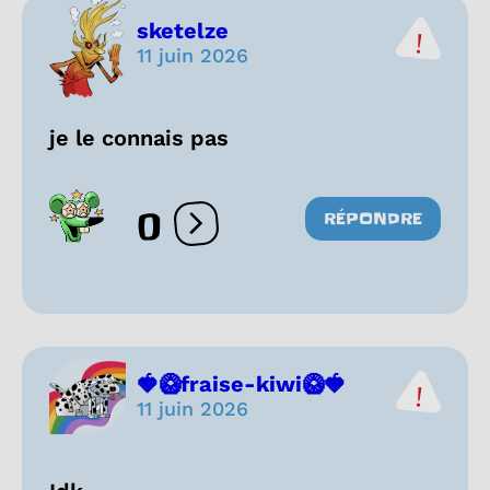
sketelze
11 juin 2026
je le connais pas
0
RÉPONDRE
Ouvrir les réactions
🍓🥝fraise-kiwi🥝🍓
11 juin 2026