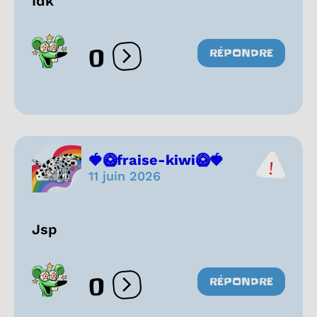
Idk
0
RÉPONDRE
Ouvrir les réactions
🍓🥝fraise-kiwi🥝🍓
11 juin 2026
Jsp
0
RÉPONDRE
Ouvrir les réactions