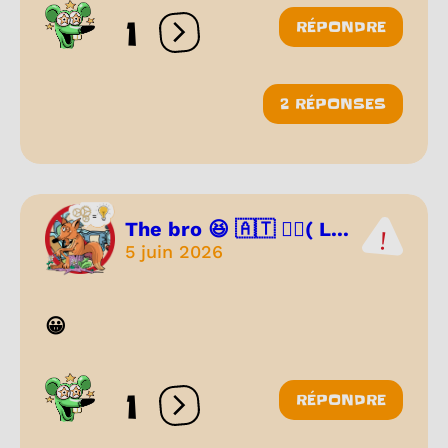
1
RÉPONDRE
Ouvrir les réactions
2 RÉPONSES
The bro 😆 🇦🇹 🏳️‍🌈( L...
5 juin 2026
😀
1
RÉPONDRE
Ouvrir les réactions