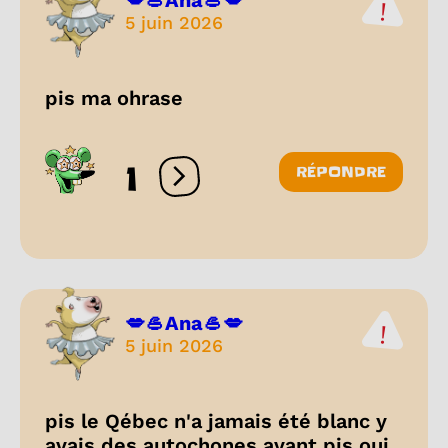
💋🥌Ana🥌💋
5 juin 2026
pis ma ohrase
1
RÉPONDRE
Ouvrir les réactions
💋🥌Ana🥌💋
5 juin 2026
pis le Qébec n'a jamais été blanc y
avais des autochones avant pis oui