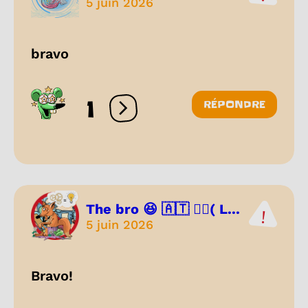
5 juin 2026
bravo
1
RÉPONDRE
Ouvrir les réactions
The bro 😆 🇦🇹 🏳️‍🌈( L...
5 juin 2026
Bravo!