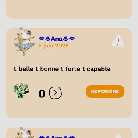
💋🥌Ana🥌💋
5 juin 2026
t belle t bonne t forte t capable
0
RÉPONDRE
Ouvrir les réactions