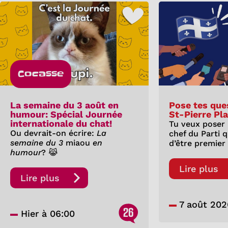
Cocasse
La semaine du 3 août en
Pose tes que
humour: Spécial Journée
St-Pierre Pl
internationale du chat!
Tu veux poser
Ou devrait-on écrire:
La
chef du Parti 
semaine du 3
miaou
en
d’être premier
humour
? 😹
Lire plus
Lire plus
7 août 202
26
Hier à 06:00