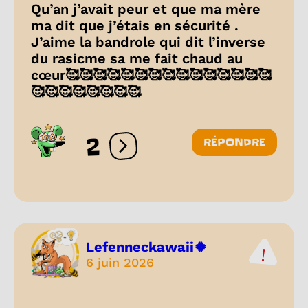
Qu’an j’avait peur et que ma mère
ma dit que j’étais en sécurité .
J’aime la bandrole qui dit l’inverse
du rasicme sa me fait chaud au
cœur🥰🥰🥰🥰🥰🥰🥰🥰🥰🥰🥰🥰🥰🥰🥰
🥰🥰🥰🥰🥰🥰🥰🥰
2
RÉPONDRE
Ouvrir les réactions
Lefenneckawaii🍀
6 juin 2026