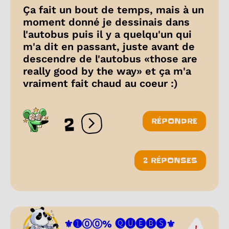
Ça fait un bout de temps, mais à un
moment donné je dessinais dans
l'autobus puis il y a quelqu'un qui
m'a dit en passant, juste avant de
descendre de l'autobus «those are
really good by the way» et ça m'a
vraiment fait chaud au coeur :)
2
RÉPONDRE
Ouvrir les réactions
2 RÉPONSES
⚜️➊⓪⓪% 🅠🅤🅔🅑🅢⚜️