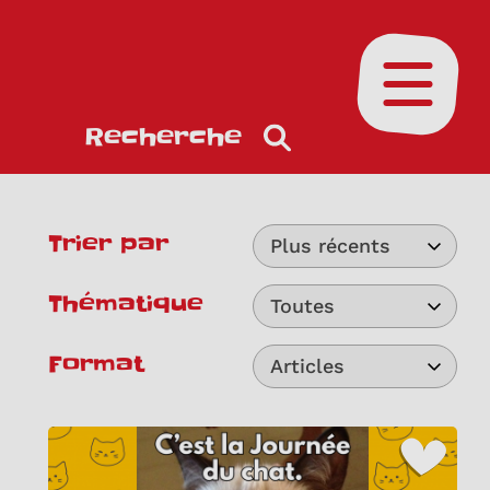
Ouvrir le
Recherche
Trier par
Plus récents
Thématique
Toutes
Format
Articles