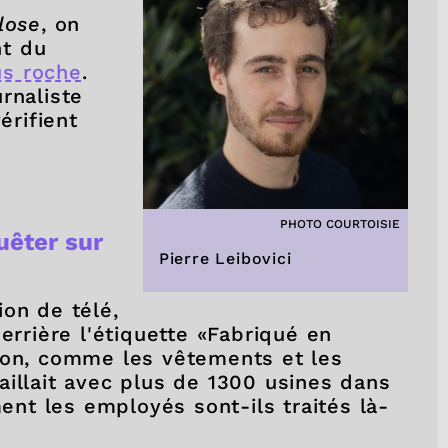
lose
, on
nt du
us roche
.
rnaliste
érifient
PHOTO COURTOISIE
uêter sur
Pierre Leibovici
ion de télé,
errière l'étiquette «Fabriqué en
on, comme les vêtements et les
aillait avec plus de 1300 usines dans
nt les employés sont-ils traités là-