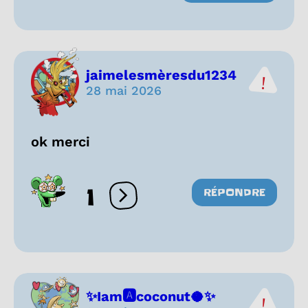
jaimelesmèresdu1234
28 mai 2026
ok merci
1
RÉPONDRE
Ouvrir les réactions
✨Iam🅰coconut🥥✨