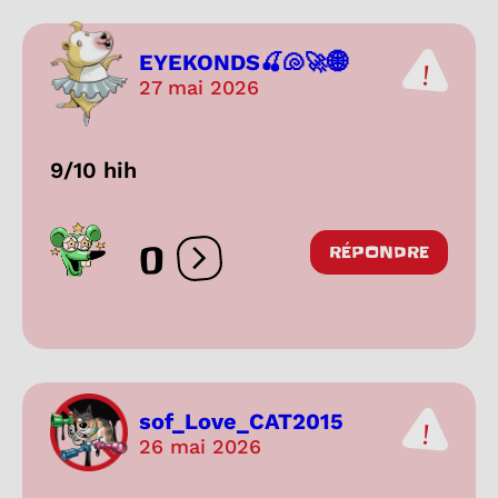
EYEKONDS🍒🐚🚀🌐
27 mai 2026
9/10 hih
0
RÉPONDRE
Ouvrir les réactions
sof_Love_CAT2015
26 mai 2026