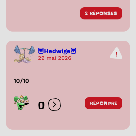
2 RÉPONSES
🦉Hedwige🦉
29 mai 2026
10/10
0
RÉPONDRE
Ouvrir les réactions