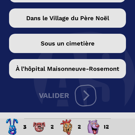
Dans le Village du Père Noël
Sous un cimetière
À l’hôpital Maisonneuve-Rosemont
VALIDER
3
2
2
12