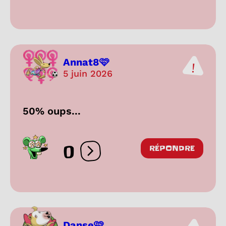
Annat8🩷
5 juin 2026
50% oups...
0
RÉPONDRE
Ouvrir les réactions
Danse🩷