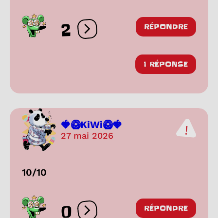
2
RÉPONDRE
Ouvrir les réactions
1 RÉPONSE
🍓🥝KiWi🥝🍓
27 mai 2026
10/10
0
RÉPONDRE
Ouvrir les réactions