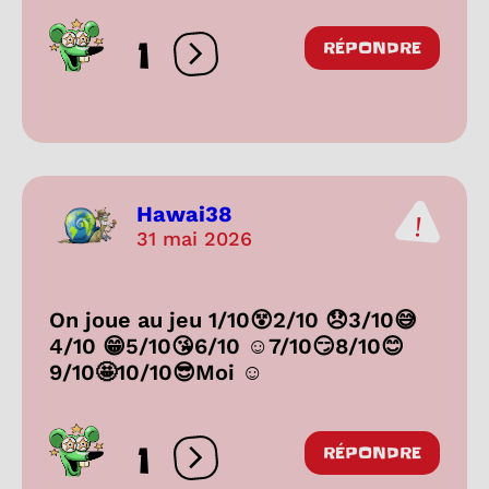
1
RÉPONDRE
Ouvrir les réactions
Hawai38
31 mai 2026
On joue au jeu 1/10😵2/10 😞3/10😅
4/10 😁5/10😘6/10 ☺7/10😏8/10😊
9/10🤩10/10😎Moi ☺
1
RÉPONDRE
Ouvrir les réactions