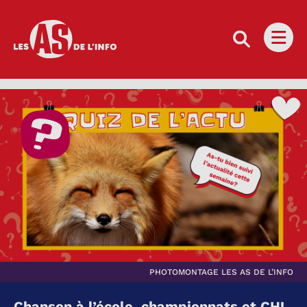
Les as de l'info
Ouvri
PHOTOMONTAGE LES AS DE L’INFO
Chanson à l’école, championnats et CH!