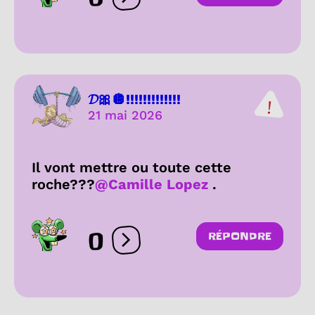
Ouvrir les réactions
𝓓🎀🪩!!!!!!!!!!!!!
21 mai 2026
Il vont mettre ou toute cette
roche???
@Camille Lopez
.
0
RÉPONDRE
Ouvrir les réactions