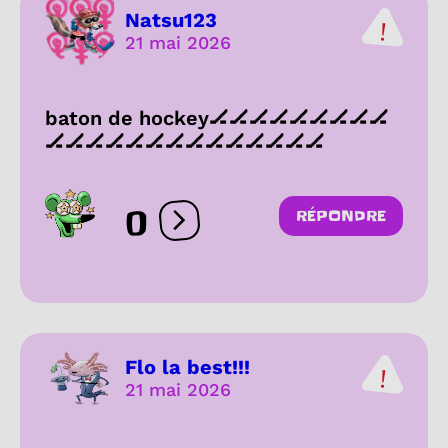
Natsu123
21 mai 2026
baton de hockey🏒🏒🏒🏒🏒🏒🏒🏒🏒
🏒🏒🏒🏒🏒🏒🏒🏒🏒🏒🏒🏒🏒🏒
0
RÉPONDRE
Ouvrir les réactions
Flo la best!!!
21 mai 2026