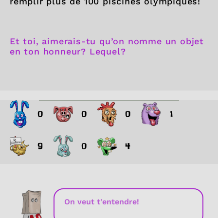
remplir plus de 100 piscines olympiques!
Et toi, aimerais-tu qu’on nomme un objet
en ton honneur? Lequel?
0
0
0
1
9
0
4