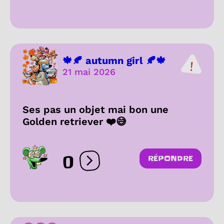
🍁🍂 autumn girl 🍂🍁
21 mai 2026
Ses pas un objet mai bon une
Golden retriever ❤️😅
0
RÉPONDRE
Ouvrir les réactions