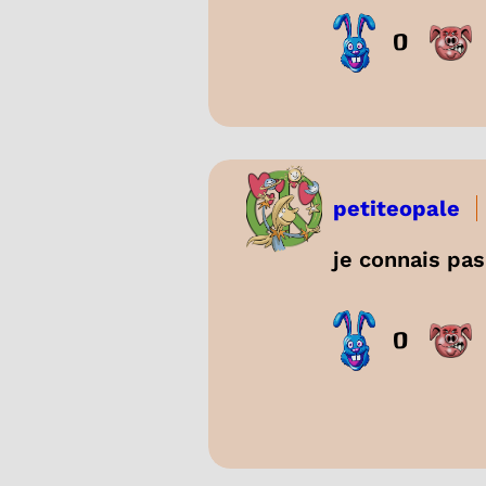
0
petiteopale
je connais p
0