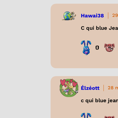
Hawai38
29
C qui blue Je
0
Élzéott
28 
c qui blue jea