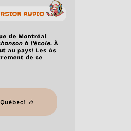
ERSION AUDIO
que de Montréal
hanson à l’école.
À
ut au pays! Les As
strement de ce
-Québec! 🎶