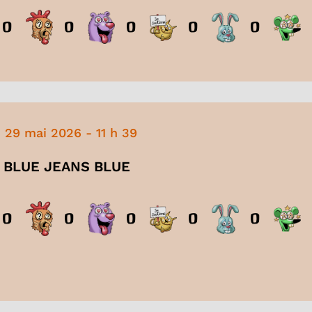
0
0
0
0
0
29 mai 2026
-
11 h 39
as BLUE JEANS BLUE
0
0
0
0
0