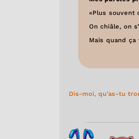
«Plus souvent 
On chiâle, on s’
Mais quand ça v
Dis-moi, qu’as-tu tr