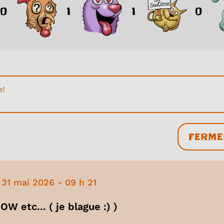
0
1
1
0
FERME
31 mai 2026
-
09 h 21
tc... ( je blague :) )