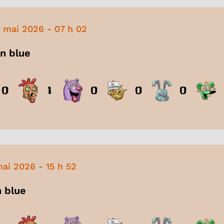
 mai 2026
-
07 h 02
an blue
0
1
0
0
0
mai 2026
-
15 h 52
n blue