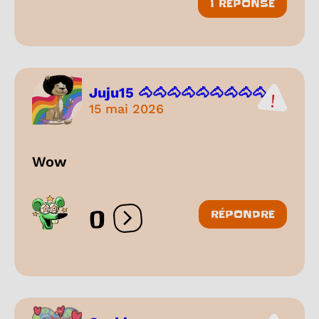
1 RÉPONSE
Juju15 🐴🐴🐴🐴🐴🐴🐴🐴🐴...
15 mai 2026
Wow
0
RÉPONDRE
Ouvrir les réactions