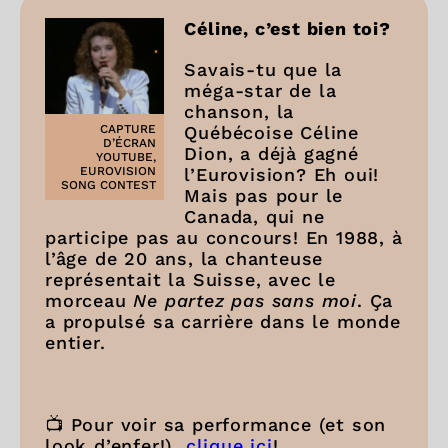
Céline, c’est bien toi?
Savais-tu que la
méga-star de la
chanson, la
Québécoise Céline
CAPTURE
D’ÉCRAN
Dion, a déjà gagné
YOUTUBE,
l’Eurovision? Eh oui!
EUROVISION
SONG CONTEST
Mais pas pour le
Canada, qui ne
participe pas au concours! En 1988, à
l’âge de 20 ans, la chanteuse
représentait la Suisse, avec le
morceau
Ne partez pas sans moi
. Ça
a propulsé sa carrière dans le monde
entier.
📺 Pour voir sa performance (et son
look d’enfer!),
clique ici
!