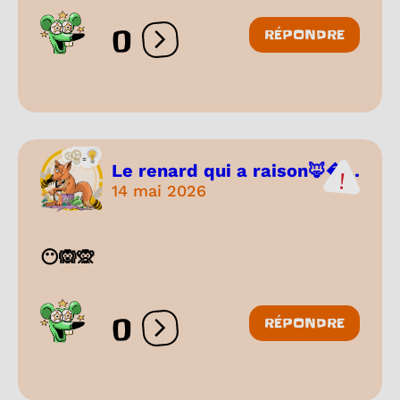
0
RÉPONDRE
Ouvrir les réactions
Le renard qui a raison🦊...
14 mai 2026
😶🙉🙊
0
RÉPONDRE
Ouvrir les réactions