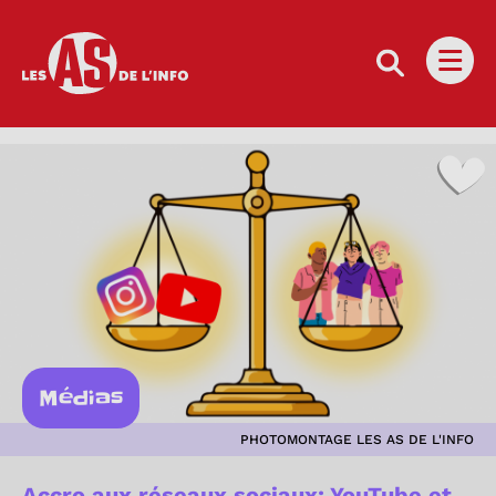
Les as de l'info
Ouvri
Médias
PHOTOMONTAGE LES AS DE L'INFO
Accro aux réseaux sociaux: YouTube et