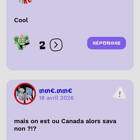
Cool
2
RÉPONDRE
Ouvrir les réactions
₥₥€.₥₥€
18 avril 2026
mais on est ou Canada alors sava
non ?!?