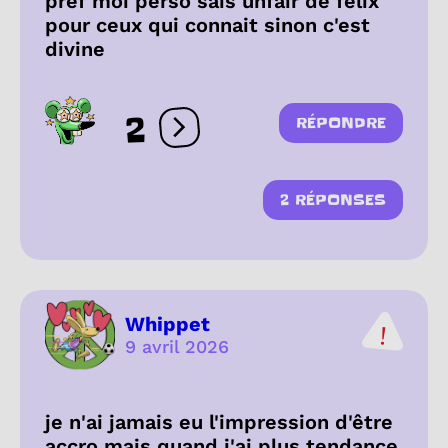
pref moi perso sais unfair de felix
pour ceux qui connait sinon c'est
divine
2
RÉPONDRE
Ouvrir les réactions
2 RÉPONSES
Whippet
9 avril 2026
je n'ai jamais eu l'impression d'être
accro mais quand j'ai plus tendance