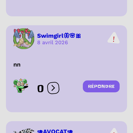
Swimgirl🦋🌸🎀
8 avril 2026
nn
0
RÉPONDRE
Ouvrir les réactions
🥑AVOCAT🥑