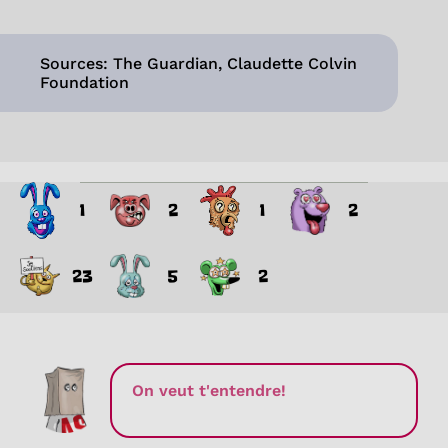
Sources: The Guardian, Claudette Colvin
Foundation
1
2
1
2
23
5
2