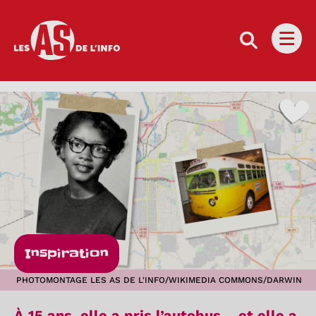
Les as de l'info
Ouvri
Inspiration
PHOTOMONTAGE LES AS DE L'INFO/WIKIMEDIA COMMONS/DARWIN
À 15 ans, elle a pris l’autobus… et elle a