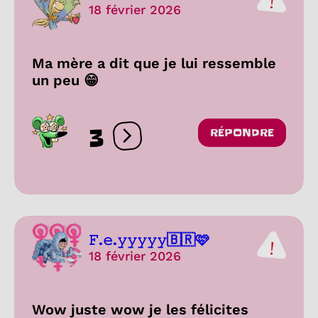
18 février 2026
Ma mère a dit que je lui ressemble
un peu 😁
3
RÉPONDRE
Ouvrir les réactions
𝙵.𝚎.𝚢𝚢𝚢𝚢𝚢🇧🇷🩷
18 février 2026
Wow juste wow je les félicites