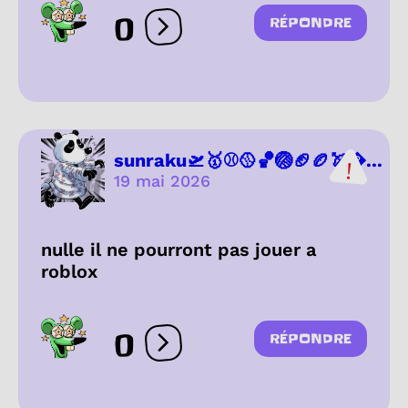
0
RÉPONDRE
Ouvrir les réactions
sunraku🛫🥇⚾🥎🏀🏐🏈🏉🏹...
19 mai 2026
nulle il ne pourront pas jouer a
roblox
0
RÉPONDRE
Ouvrir les réactions