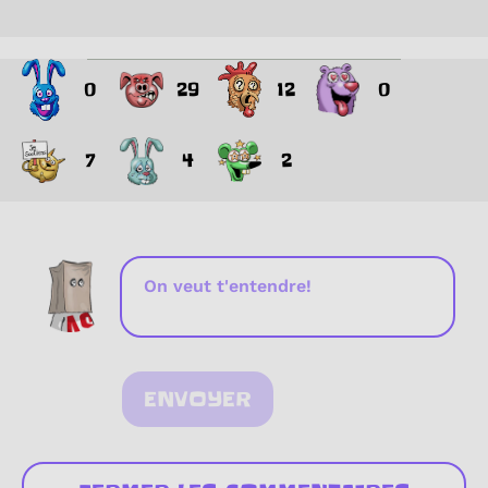
0
29
12
0
7
4
2
ENVOYER