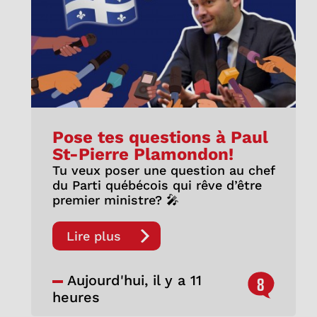
Pose tes questions à Paul
St-Pierre Plamondon!
Tu veux poser une question au chef
du Parti québécois qui rêve d’être
premier ministre? 🎤
Lire plus
Aujourd'hui, il y a 11
8
heures