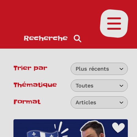
Ouvrir le
Recherche
Trier par
Plus récents
Thématique
Toutes
Format
Articles