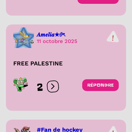
𝑨𝒎𝒆𝒍𝒊𝒂★𝜗ৎ
11 octobre 2025
FREE PALESTINE
2
RÉPONDRE
Ouvrir les réactions
#Fan de hockey