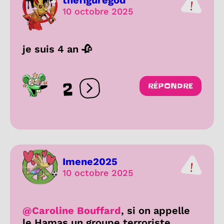
thefiguregod
10 octobre 2025
je suis 4 an 🥀
2
RÉPONDRE
Ouvrir les réactions
Imene2025
10 octobre 2025
@Caroline Bouffard
, si on appelle
le Hamas un groupe terroriste,