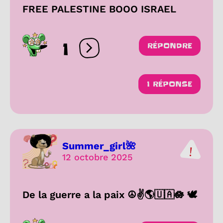
FREE PALESTINE BOOO ISRAEL
1
RÉPONDRE
Ouvrir les réactions
1 RÉPONSE
Summer_girl🌺
12 octobre 2025
De la guerre a la paix ☮️✌️🌎🇺🇦🪷 🕊️