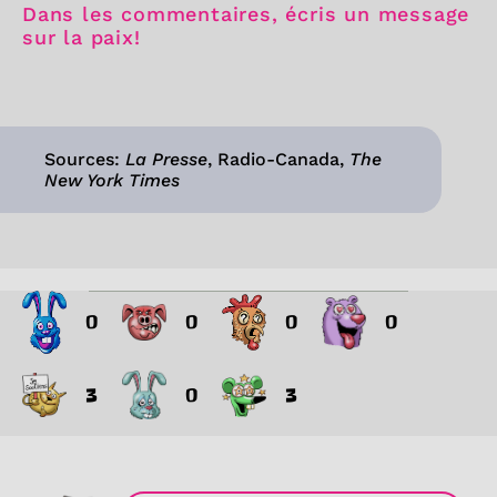
Dans les commentaires, écris un message
sur la paix!
Sources:
La Presse
, Radio-Canada,
The
New York Times
0
0
0
0
3
0
3