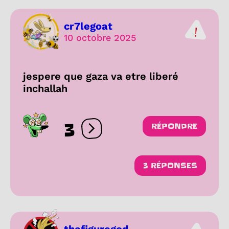
cr7legoat
10 octobre 2025
jespere que gaza va etre liberé
inchallah
3
RÉPONDRE
Ouvrir les réactions
3 RÉPONSES