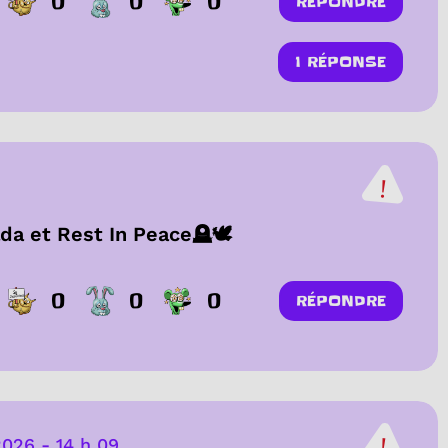
0
0
0
RÉPONDRE
1 RÉPONSE
da et Rest In Peace🪦🕊️
0
0
0
RÉPONDRE
 2026
-
14 h 09