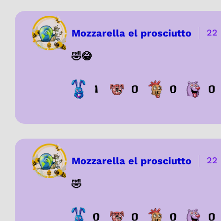
Mozzarella el prosciutto
22
🤣😂
1
0
0
0
Mozzarella el prosciutto
22
🤣
0
0
0
0