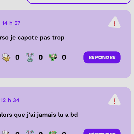
-
14 h 57
erso je capote pas trop
0
0
0
RÉPONDRE
-
12 h 34
ors que j'ai jamais lu a bd