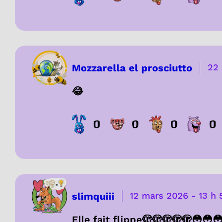
Mozzarella el prosciutto
22
😂
0
0
0
0
slimquiii
12 mars 2026
-
13 h 
Elle fait flippe🫣🫣🫣🫣🫣😳😳