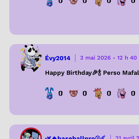
0
0
0
0
Évy2014
3 mai 2026
-
12 h 40
Happy Birthday🎉🍾 Perso Mafal
0
0
0
0
🌿🔥baseballpro⚾️☄️
21 avril