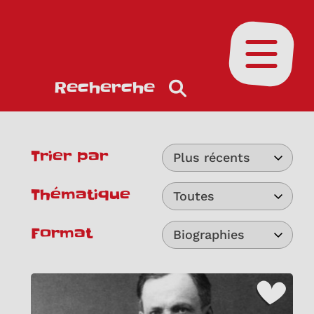
Ouvrir le
Recherche
Trier par
Plus récents
Thématique
Toutes
Format
Biographies