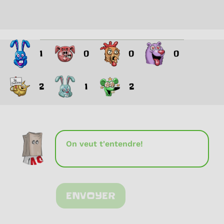
1
0
0
0
2
1
2
ENVOYER