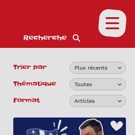
Ouvrir le
Recherche
Trier par
Plus récents
Thématique
Toutes
Format
Articles