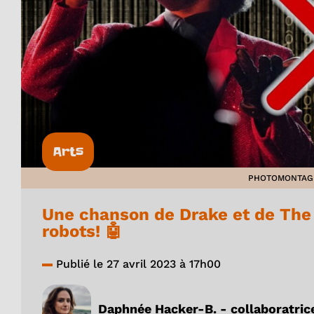
Arts
PHOTOMONTAGE 
Une chanson de Drake et de Th
robots! 🤖
Publié le 27 avril 2023 à 17h00
Daphnée Hacker-B. - collaboratric