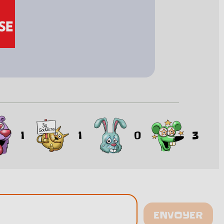
1
1
0
3
ENVOYER