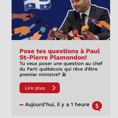
Pose tes questions à Paul
St-Pierre Plamondon!
Tu veux poser une question au chef
du Parti québécois qui rêve d’être
premier ministre? 🎤
Lire plus
Aujourd'hui, il y a 1 heure
5