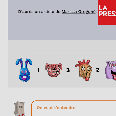
D'après un article de
Marissa Groguhé
,
1
3
2